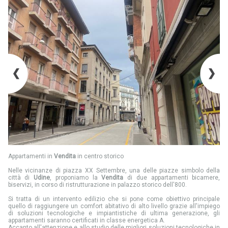
Appartamenti in
Vendita
in centro storico
Nelle vicinanze di piazza XX Settembre, una delle piazze simbolo della
città di
Udine
, proponiamo la
Vendita
di due appartamenti bicamere,
biservizi, in corso di ristrutturazione in palazzo storico dell'800.
Si tratta di un intervento edilizio che si pone come obiettivo principale
quello di raggiungere un comfort abitativo di alto livello grazie all'impiego
di soluzioni tecnologiche e impiantistiche di ultima generazione, gli
appartamenti saranno certificati in classe energetica A.
Accanto all'attenzione e allo studio delle migliori soluzioni tecnologiche in