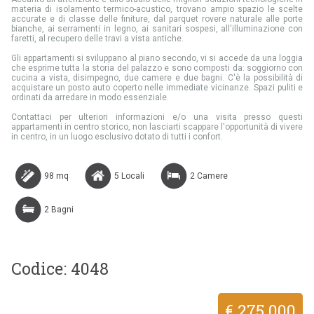
materia di isolamento termico-acustico, trovano ampio spazio le scelte
accurate e di classe delle finiture, dal parquet rovere naturale alle porte
bianche, ai serramenti in legno, ai sanitari sospesi, all'illuminazione con
faretti, al recupero delle travi a vista antiche.
Gli appartamenti si sviluppano al piano secondo, vi si accede da una loggia
che esprime tutta la storia del palazzo e sono composti da: soggiorno con
cucina a vista, disimpegno, due camere e due bagni. C'è la possibilità di
acquistare un posto auto coperto nelle immediate vicinanze. Spazi puliti e
ordinati da arredare in modo essenziale.
Contattaci per ulteriori informazioni e/o una visita presso questi
appartamenti in centro storico, non lasciarti scappare l'opportunità di vivere
in centro, in un luogo esclusivo dotato di tutti i confort.
98 mq
5 Locali
2 Camere
2 Bagni
Codice: 4048
€ 275.000