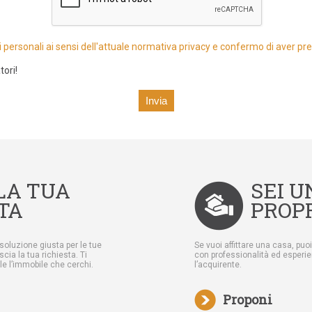
i personali ai sensi dell'attuale normativa privacy e confermo di aver pre
tori!
LA TUA
SEI U
TA
PROP
a soluzione giusta per le tue
Se vuoi affittare una casa, puoi
ia la tua richiesta. Ti
con professionalità ed esperien
e l’immobile che cerchi.
l’acquirente.
Proponi