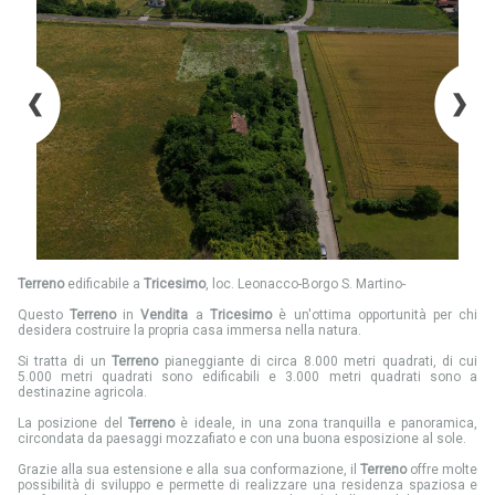
Terreno
edificabile a
Tricesimo
, loc. Leonacco-Borgo S. Martino-
Questo
Terreno
in
Vendita
a
Tricesimo
è un'ottima opportunità per chi
desidera costruire la propria casa immersa nella natura.
Si tratta di un
Terreno
pianeggiante di circa 8.000 metri quadrati, di cui
5.000 metri quadrati sono edificabili e 3.000 metri quadrati sono a
destinazine agricola.
La posizione del
Terreno
è ideale, in una zona tranquilla e panoramica,
circondata da paesaggi mozzafiato e con una buona esposizione al sole.
Grazie alla sua estensione e alla sua conformazione, il
Terreno
offre molte
possibilità di sviluppo e permette di realizzare una residenza spaziosa e