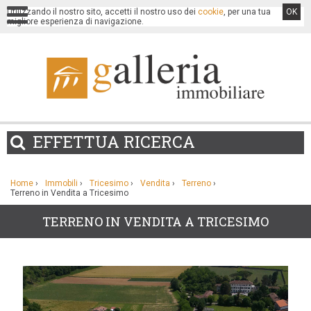
Utilizzando il nostro sito, accetti il nostro uso dei
cookie
, per una tua
OK
migliore esperienza di navigazione.
EFFETTUA
RICERCA
Home
›
Immobili
›
Tricesimo
›
Vendita
›
Terreno
›
Terreno in Vendita a Tricesimo
TERRENO IN VENDITA A TRICESIMO