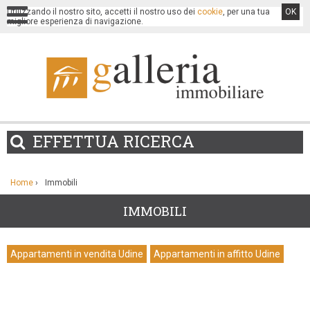
Utilizzando il nostro sito, accetti il nostro uso dei
cookie
, per una tua
OK
migliore esperienza di navigazione.
EFFETTUA
RICERCA
Home
›
Immobili
IMMOBILI
Appartamenti in vendita Udine
Appartamenti in affitto Udine